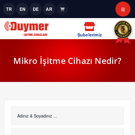
TR
EN
DE
AR
Şubelerimiz
Mikro İşitme Cihazı Nedir?