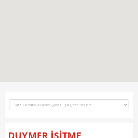
DUYMER İŞİTME