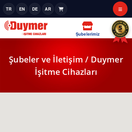
TR
EN
DE
AR
Şubelerimiz
Şubeler ve İletişim / Duymer
İşitme Cihazları