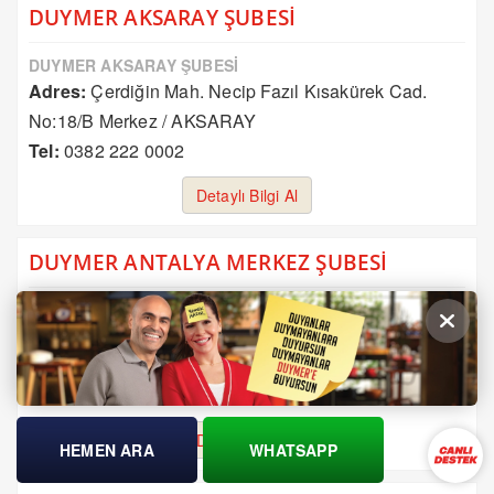
DUYMER AKSARAY ŞUBESİ
DUYMER AKSARAY ŞUBESİ
Adres:
Çerdiğin Mah. Necip Fazıl Kısakürek Cad.
No:18/B Merkez / AKSARAY
Tel:
0382 222 0002
Detaylı Bilgi Al
DUYMER ANTALYA MERKEZ ŞUBESİ
DUYMER ANTALYA MERKEZ ŞUBESİ
Adres:
Memurevleri Mahallesi, Güllük Caddesi Aktaş
Apt. No:131/1 Muratpaşa / Antalya
Tel:
0242 343 2441
Detaylı Bilgi Al
HEMEN ARA
WHATSAPP