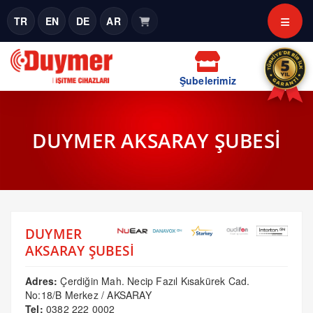
TR
EN
DE
AR
Şubelerimiz
DUYMER AKSARAY ŞUBESİ
DUYMER
AKSARAY ŞUBESİ
Adres:
Çerdiğin Mah. Necip Fazıl Kısakürek Cad.
No:18/B Merkez / AKSARAY
Tel:
0382 222 0002