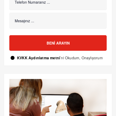
BENI ARAYIN
KVKK Aydınlatma metni
’ni Okudum, Onaylıyorum