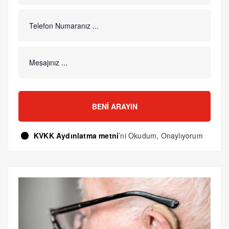
BENI ARAYIN
KVKK Aydınlatma metni
’ni Okudum, Onaylıyorum