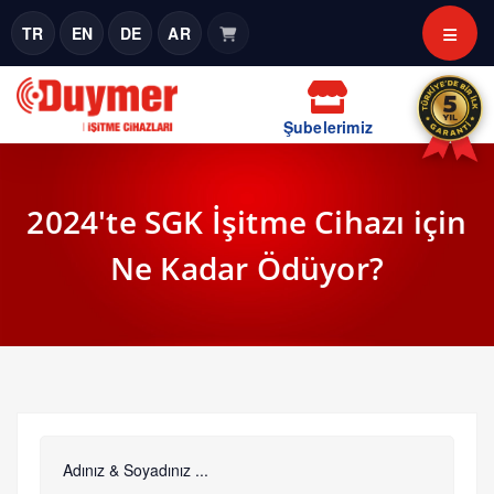
TR
EN
DE
AR
Şubelerimiz
2024'te SGK İşitme Cihazı için
Ne Kadar Ödüyor?