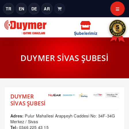
TR
EN
DE
AR
Şubelerimiz
DUYMER SİVAS ŞUBESİ
DUYMER
SİVAS ŞUBESİ
Adres:
Pulur Mahallesi Arapşeyh Caddesi No: 34F-34G
Merkez / Sivas
Tel:
0346 225 43 15