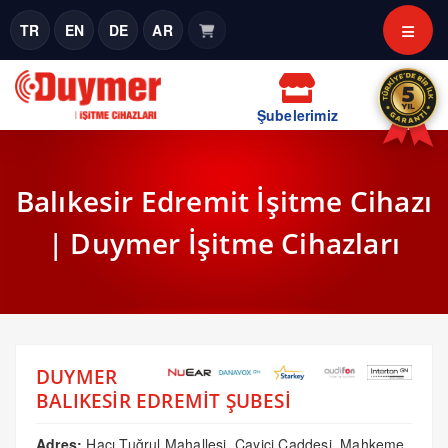
TR
EN
DE
AR
Şubelerimiz
Balıkesir Edremit İşitme Cihazı
| Duymer İşitme Cihazları
DUYMER
BALIKESİR EDREMİT ŞUBESİ
Adres:
Hacı Tuğrul Mahallesi, Çayiçi Caddesi, Mahkeme