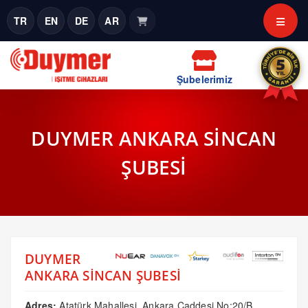
TR
EN
DE
AR
Şubelerimiz
DUYMER ANKARA SİNCAN
ŞUBESİ
DUYMER
ANKARA SİNCAN ŞUBESİ
Adres:
Atatürk Mahallesi, Ankara Caddesi No:20/B