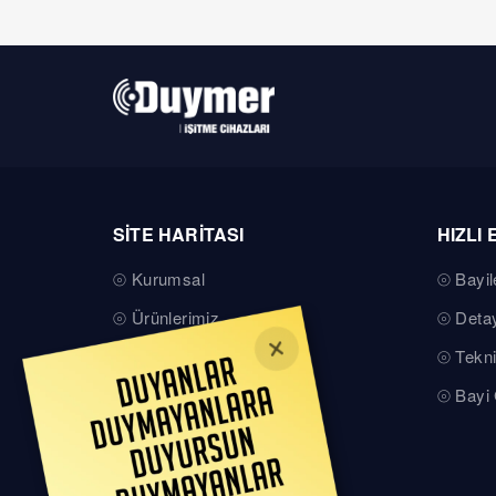
SİTE HARİTASI
HIZLI 
Kurumsal
Bayil
Ürünlerimiz
Detay
Teknik Servis
Tekni
Basında Duymer
Bayi 
Kalite Belgelerimiz