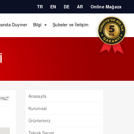
TR
EN
DE
AR
Online Mağaza
sında Duymer
Bilgi
Şubeler ve İletişim
İ
Anasayfa
Kurumsal
Ürünlerimiz
Teknik Servis