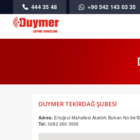
444 35 48
+90 542 143 03 35
DUYMER TEKİRDAĞ ŞUBESİ
Adres:
Ertuğrul Mahallesi Atatürk Bulvarı No:84
Tel:
0282 260 3559