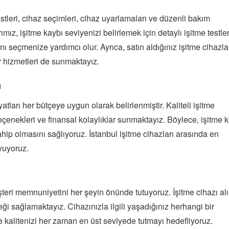
stleri, cihaz seçimleri, cihaz uyarlamaları ve düzenli bakım
z, işitme kaybı seviyenizi belirlemek için detaylı işitme testler
nı seçmenize yardımcı olur. Ayrıca, satın aldığınız işitme cihazla
 hizmetleri de sunmaktayız.
ı
ları her bütçeye uygun olarak belirlenmiştir. Kaliteli işitme
eçenekleri ve finansal kolaylıklar sunmaktayız. Böylece, işitme 
ahip olmasını sağlıyoruz. İstanbul işitme cihazları arasında en
yuyoruz.
eri memnuniyetini her şeyin önünde tutuyoruz. İşitme cihazı al
ği sağlamaktayız. Cihazınızla ilgili yaşadığınız herhangi bir
me kalitenizi her zaman en üst seviyede tutmayı hedefliyoruz.