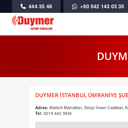
444 35 48
+90 542 143 03 35
DUYME
DUYMER İSTANBUL ÜMRANİYE ŞUB
Adres:
Atatürk Mahallesi, Sütçü İmam Caddesi, Kö
Tel:
0216 443 3534