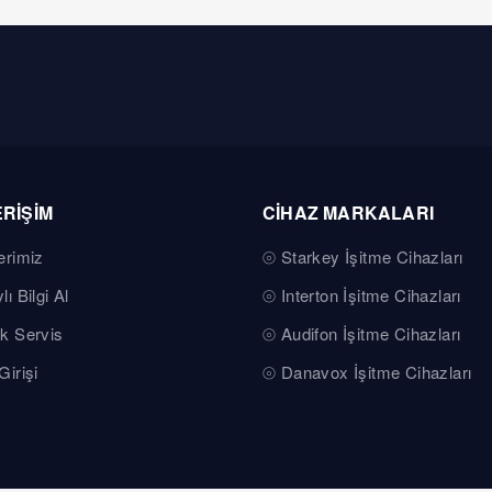
ERİŞİM
CİHAZ MARKALARI
erimiz
Starkey İşitme Cihazları
lı Bilgi Al
Interton İşitme Cihazları
k Servis
Audifon İşitme Cihazları
Girişi
Danavox İşitme Cihazları