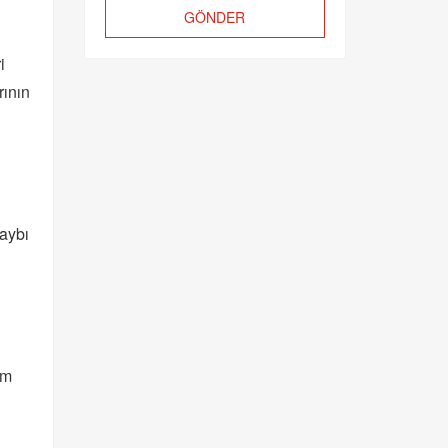
GÖNDER
i
rının
kaybı
ım