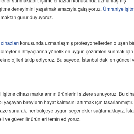
izmetler sunmaktadır. İşitme cihazları konusunda uzmanlaşmış
i işitme deneyimini yaşatmak amacıyla çalışıyoruz.
Ümraniye işit
 olmaktan gurur duyuyoruz.
 cihazları
konusunda uzmanlaşmış profesyonellerden oluşan bi
bireylerin ihtiyaçlarına yönelik en uygun çözümleri sunmak için
 teknolojileri takip ediyoruz. Bu sayede, İstanbul’daki en güncel 
şitme cihazı markalarının ürünlerini sizlere sunuyoruz. Bu ciha
ybı yaşayan bireylerin hayat kalitesini artırmak için tasarlanmıştır.
elpaze sunarak, her bütçeye uygun seçenekler sağlamaktayız. İst
eli ve güvenilir ürünleri temin ediyoruz.