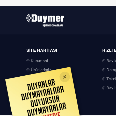
SİTE HARİTASI
HIZLI 
Kurumsal
Bayil
Ürünlerimiz
Detay
Teknik Servis
Tekni
Basında Duymer
Bayi 
Kalite Belgelerimiz