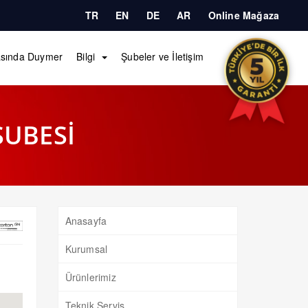
TR
EN
DE
AR
Online Mağaza
sında Duymer
Bilgi
Şubeler ve İletişim
ŞUBESİ
Anasayfa
Kurumsal
Ürünlerimiz
Teknik Servis