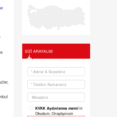
me
r
SİZİ ARAYALIM
ve
zlar,
anbul
KVKK Aydınlatma metni
’ni
Okudum, Onaylıyorum