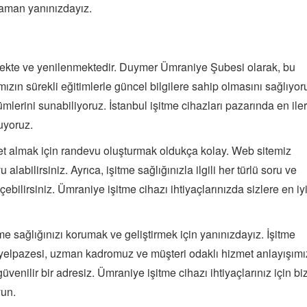
 zaman yanınızdayız.
lişmekte ve yenilenmektedir. Duymer Ümraniye Şubesi olarak, bu
mızın sürekli eğitimlerle güncel bilgilere sahip olmasını sağlıyor
mlerini sunabiliyoruz. İstanbul işitme cihazları pazarında en iler
uyoruz.
 almak için randevu oluşturmak oldukça kolay. Web sitemiz
labilirsiniz. Ayrıca, işitme sağlığınızla ilgili her türlü soru ve
ebilirsiniz. Ümraniye işitme cihazı ihtiyaçlarınızda sizlere en iy
e sağlığınızı korumak ve geliştirmek için yanınızdayız. İşitme
elpazesi, uzman kadromuz ve müşteri odaklı hizmet anlayışımı
üvenilir bir adresiz. Ümraniye işitme cihazı ihtiyaçlarınız için bi
yun.