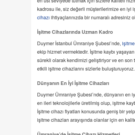
en üst seviyede tutmak için sizlere kaliteli h
kadrosu ile, siz değerli müşterilerimize en iy
cihazı
ihtiyaçlarınızda bir numaralı adresiniz
İşitme Cihazlarında Uzman Kadro
Duymer İstanbul Ümraniye Şubesi’nde,
işitme
ekip hizmet vermektedir. İşitme kaybı yaşayan 
sürekli olarak kendimizi geliştiriyor ve en son
etkili işitme cihazlarını sizlerle buluşturuyoruz.
Dünyanın En İyi İşitme Cihazları
Duymer Ümraniye Şubesi’nde, dünyanın en iyi i
en ileri teknolojilerle üretilmiş olup, işitme ka
İşitme cihazı fiyatları konusunda geniş bir y
işitme cihazları arayışında olanlar için en kalit
Ümraniye’de İşitme Cihazı Hizmetleri