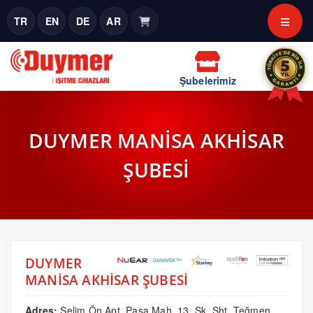
TR
EN
DE
AR
Şubelerimiz
DUYMER MANİSA AKHİSAR
ŞUBESİ
DUYMER
MANİSA AKHİSAR ŞUBESİ
Adres:
Selim Ön Apt, Paşa Mah. 13. Sk, Şht. Teğmen