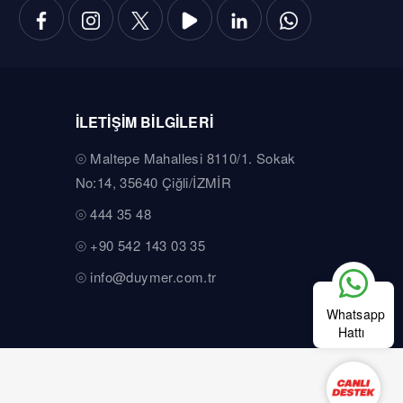
İLETİŞİM BİLGİLERİ
Maltepe Mahallesi 8110/1. Sokak
No:14, 35640 Çiğli/İZMİR
444 35 48
+90 542 143 03 35
info@duymer.com.tr
Whatsapp
Hattı