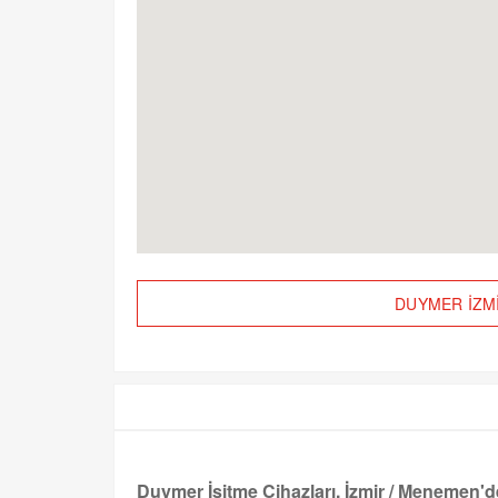
DUYMER İZMİR
Duymer İşitme Cihazları, İzmir / Menemen'd