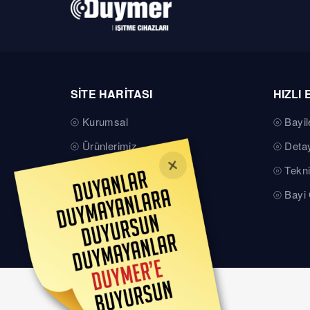
SİTE HARİTASI
HIZLI 
Kurumsal
Bayil
Ürünlerimiz
Detay
Teknik Servis
Tekni
Basında Duymer
Bayi 
Kalite Belgelerimiz