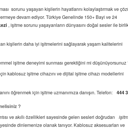
aması sorunu yaşayan kişilerin hayatlarını kolaylaştırmak ve çö
 vermeye devam ediyor. Türkiye Genelinde 150+ Bayi ve 24
ezi
, işitme sorunu yaşayanların dünyasını doğal sesler ile birli
 kişilerin daha iyi işitmelerini sağlayarak yaşam kalitelerini
kemmel işitme deneyimi sunması gerektiğini mi düşünüyorsunuz 
çin kablosuz işitme cihazını ve dijital işitme cihazı modellerini
lanını öğrenmek için işitme uzmanımıza danışın. Telefon:
444 3
elisiniz ?
antısı ve akıllı özellikleri sayesinde gelen sesleri doğrudan
işit
viyesinde dinlemenize olanak tanıyor. Kablosuz aksesuarları ve