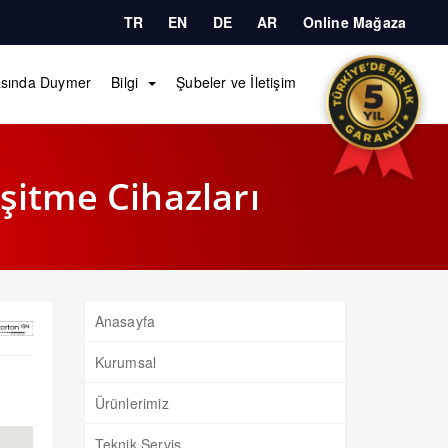
TR
EN
DE
AR
Online Mağaza
sında Duymer
Bilgi
Şubeler ve İletişim
şitme Cihazları
Anasayfa
Kurumsal
Ürünlerimiz
Teknik Servis