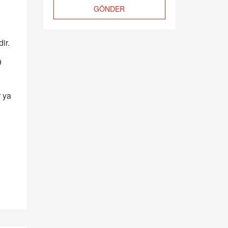
GÖNDER
ir.
9
r ya