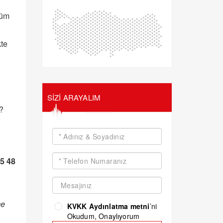
züm
kte
SİZİ ARAYALIM
?
5 48
me
KVKK Aydınlatma metni
’ni
Okudum, Onaylıyorum