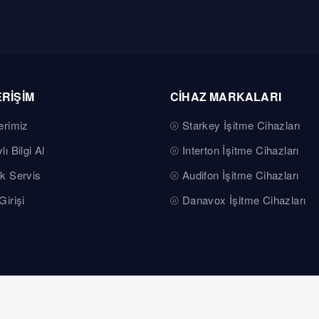
ERİŞİM
CİHAZ MARKALARI
erimiz
Starkey İşitme Cihazları
lı Bilgi Al
Interton İşitme Cihazları
k Servis
Audifon İşitme Cihazları
Girişi
Danavox İşitme Cihazları