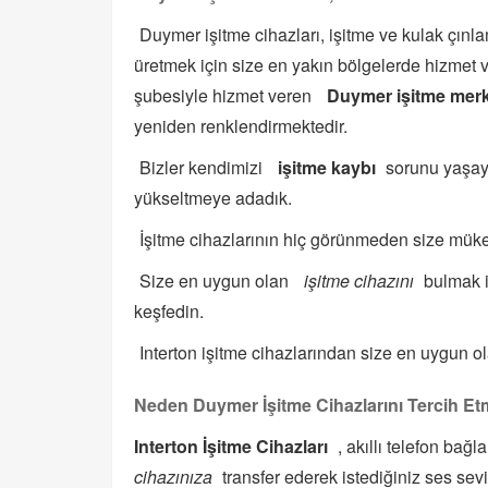
Duymer işitme cihazları, işitme ve kulak çınl
üretmek için size en yakın bölgelerde hizmet
şubesiyle hizmet veren
Duymer işitme merk
yeniden renklendirmektedir.
Bizler kendimizi
işitme kaybı
sorunu yaşayan
yükseltmeye adadık.
İşitme cihazlarının hiç görünmeden size mü
Size en uygun olan
işitme cihazını
bulmak i
keşfedin.
Interton işitme cihazlarından size en uygun o
Neden Duymer İşitme Cihazlarını Tercih Etm
Interton İşitme Cihazları
, akıllı telefon bağl
cihazınıza
transfer ederek istediğiniz ses se