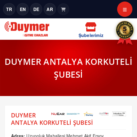
TR
EN
DE
AR
Şubelerimiz
DUYMER ANTALYA KORKUTELİ
ŞUBESİ
DUYMER
ANTALYA KORKUTELİ ŞUBESİ
Adres:
Uzunoluk Mahallesi Mehmet Akif Ersoy