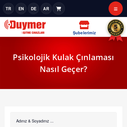
TR
EN
DE
AR
Şubelerimiz
Psikolojik Kulak Çınlaması
Nasıl Geçer?