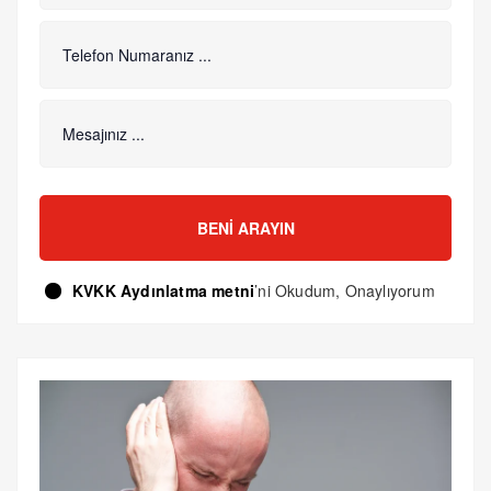
BENI ARAYIN
KVKK Aydınlatma metni
’ni Okudum, Onaylıyorum