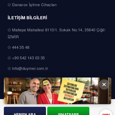
Danavox İşitme Cihazları
İLETİŞİM BİLGİLERİ
Maltepe Mahallesi 8110/1. Sokak No:14, 35640 Çiğli/
İZMİR
444 35 48
+90 542 143 03 35
info@duymer.com.tr
HEMEN ARA
WHATSAPP