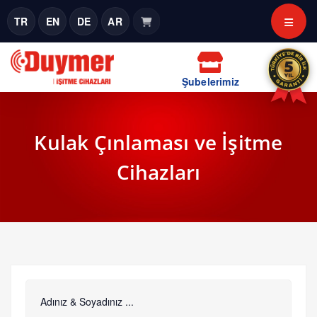
TR
EN
DE
AR
Şubelerimiz
Kulak Çınlaması ve İşitme
Cihazları