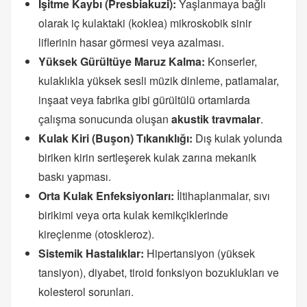
İşitme Kaybı (Presbiakuzi):
Yaşlanmaya bağlı
olarak iç kulaktaki (koklea) mikroskobik sinir
liflerinin hasar görmesi veya azalması.
Yüksek Gürültüye Maruz Kalma:
Konserler,
kulaklıkla yüksek sesli müzik dinleme, patlamalar,
inşaat veya fabrika gibi gürültülü ortamlarda
çalışma sonucunda oluşan
akustik travmalar
.
Kulak Kiri (Buşon) Tıkanıklığı:
Dış kulak yolunda
biriken kirin sertleşerek kulak zarına mekanik
baskı yapması.
Orta Kulak Enfeksiyonları:
İltihaplanmalar, sıvı
birikimi veya orta kulak kemikçiklerinde
kireçlenme (otoskleroz).
Sistemik Hastalıklar:
Hipertansiyon (yüksek
tansiyon), diyabet, tiroid fonksiyon bozuklukları ve
kolesterol sorunları.