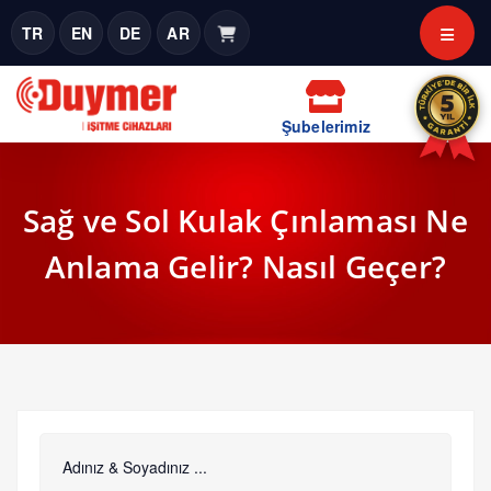
TR
EN
DE
AR
Şubelerimiz
Sağ ve Sol Kulak Çınlaması Ne
Anlama Gelir? Nasıl Geçer?