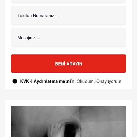
BENI ARAYIN
KVKK Aydınlatma metni
’ni Okudum, Onaylıyorum