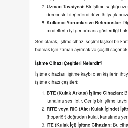
Uzman Tavsiyesi:
Bir işitme sağlığı uz
derecesini değerlendirir ve ihtiyaçlarını
Kullanıcı Yorumları ve Referanslar:
Diğ
modellerin iyi performans gösterdiği hakkı
Son olarak, işitme cihazı seçimi kişisel bir kara
bulmak için zaman ayırmak ve çeşitli seçenekl
İşitme Cihazı Çeşitleri Nelerdir?
İşitme cihazları, işitme kaybı olan kişilerin ihti
işitme cihazı çeşitleri:
BTE (Kulak Arkası) İşitme Cihazları:
Bu
kanalına ses iletir. Geniş bir işitme kay
RITE veya RIC (Alıcı Kulak İçinde) İşit
(hoparlör) doğrudan kulak kanalında yer a
ITE (Kulak İçi) İşitme Cihazları:
Bu cihaz