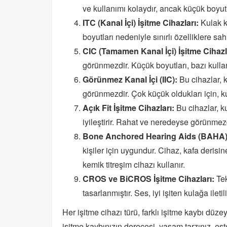
ve kullanımı kolaydır, ancak küçük boyutl
ITC (Kanal İçi) İşitme Cihazları:
Kulak k
boyutları nedeniyle sınırlı özelliklere sahi
CIC (Tamamen Kanal İçi) İşitme Cihazl
görünmezdir. Küçük boyutları, bazı kullanıc
Görünmez Kanal İçi (IIC):
Bu cihazlar, k
görünmezdir. Çok küçük oldukları için, k
Açık Fit İşitme Cihazları:
Bu cihazlar, k
iyileştirir. Rahat ve neredeyse görünmezd
Bone Anchored Hearing Aids (BAHA)
kişiler için uygundur. Cihaz, kafa derisine
kemik titreşim cihazı kullanır.
CROS ve BiCROS İşitme Cihazları:
Tek
tasarlanmıştır. Ses, iyi işiten kulağa iletili
Her işitme cihazı türü, farklı işitme kaybı düzey
işitme kaybınızın derecesi, yaşam tarzınız, estet