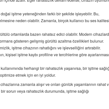
 gün içinde azalır. Eğer rahatsızlık devam ederse, cihazın uyumu
 doğal işitme yeteneğinden farklı bir şekilde işleyebilir. Bu,
lmesine neden olabilir. Zamanla, birçok kullanıcı bu ses kalites
rültülü ortamlarda bazen rahatsız edici olabilir. Modern cihazlar
formans gösteren gelişmiş gürültü azaltma özellikleri bulunur.
lik, işitme cihazının rahatlığını ve işlevselliğini artırabilir.
ın, kişisel işitme kaybı profiline ve tercihlerine göre ayarlanması
kullanımında herhangi bir rahatsızlık yaşanırsa, bir işitme sağlı
ptimize etmek için en iyi yoldur.
, cihazlarına zamanla alışır ve onları günlük yaşamlarının rahat 
 bir sorun veya rahatsızlık durumunda, işitme sağlığı