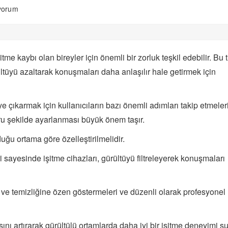
ıyorum
şitme kaybı olan bireyler için önemli bir zorluk teşkil edebilir. Bu 
ültüyü azaltarak konuşmaları daha anlaşılır hale getirmek için
ye çıkarmak için kullanıcıların bazı önemli adımları takip etmeler
ğru şekilde ayarlanması büyük önem taşır.
uğu ortama göre özelleştirilmelidir.
i sayesinde işitme cihazları, gürültüyü filtreleyerek konuşmaları
ım ve temizliğine özen göstermeleri ve düzenli olarak profesyonel
nı artırarak gürültülü ortamlarda daha iyi bir işitme deneyimi su