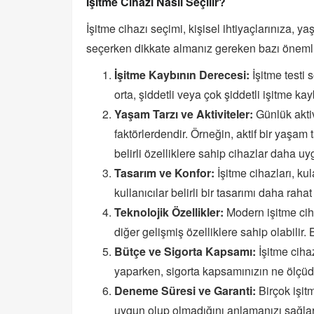
İşitme Cihazı Nasıl Seçilir?
İşitme cihazı seçimi, kişisel ihtiyaçlarınıza, y
seçerken dikkate almanız gereken bazı önemli 
İşitme Kaybının Derecesi:
İşitme testi 
orta, şiddetli veya çok şiddetli işitme kay
Yaşam Tarzı ve Aktiviteler:
Günlük aktiv
faktörlerdendir. Örneğin, aktif bir yaşam
belirli özelliklere sahip cihazlar daha uyg
Tasarım ve Konfor:
İşitme cihazları, kula
kullanıcılar belirli bir tasarımı daha rahat
Teknolojik Özellikler:
Modern işitme ciha
diğer gelişmiş özelliklere sahip olabilir. 
Bütçe ve Sigorta Kapsamı:
İşitme ciha
yaparken, sigorta kapsamınızın ne ölçüd
Deneme Süresi ve Garanti:
Birçok işitm
uygun olup olmadığını anlamanızı sağlar