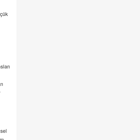
üçük
sları
an
r
isel
im