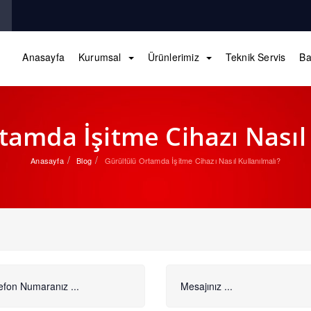
Anasayfa
Kurumsal
Ürünlerimiz
Teknik Servis
Ba
tamda İşitme Cihazı Nasıl 
Anasayfa
Blog
Gürültülü Ortamda İşitme Cihazı Nasıl Kullanılmalı?