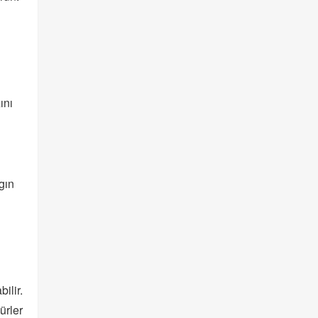
ını
ygın
ilir.
ürler