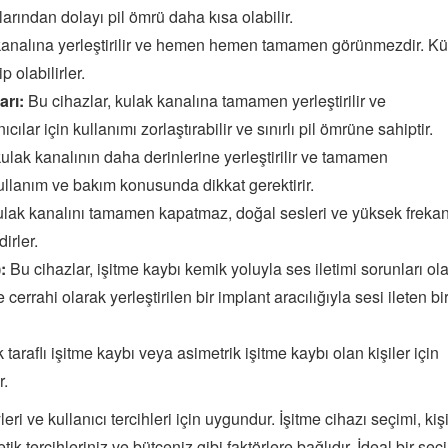
arından dolayı pil ömrü daha kısa olabilir.
analına yerleştirilir ve hemen hemen tamamen görünmezdir. K
p olabilirler.
arı:
Bu cihazlar, kulak kanalına tamamen yerleştirilir ve
ılar için kullanımı zorlaştırabilir ve sınırlı pil ömrüne sahiptir.
ulak kanalının daha derinlerine yerleştirilir ve tamamen
ullanım ve bakım konusunda dikkat gerektirir.
ulak kanalını tamamen kapatmaz, doğal sesleri ve yüksek frekan
irler.
:
Bu cihazlar, işitme kaybı kemik yoluyla ses iletimi sorunları ol
 cerrahi olarak yerleştirilen bir implant aracılığıyla sesi ileten bi
 taraflı işitme kaybı veya asimetrik işitme kaybı olan kişiler için
r.
leri ve kullanıcı tercihleri için uygundur. İşitme cihazı seçimi, kiş
ik tercihleriniz ve bütçeniz gibi faktörlere bağlıdır. İdeal bir seç