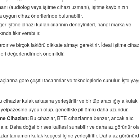
manı (audiolog veya işitme cihazı uzmanı), işitme kaybınızın
za uygun cihaz önerilerinde bulunabilir.
er işitme cihazı kullanıcılarının deneyimleri, hangi marka ve
nda fikir verebilir.
rdır ve birçok faktörü dikkate almayı gerektirir. İdeal işitme cihaz
eri değerlendirmek önemlidir.
yaçlarına göre çeşitli tasarımlar ve teknolojilerle sunulur. İşte ya
 cihazlar kulak arkasına yerleştirilir ve bir tüp aracılığıyla kulak
bı yelpazesine uygun olup, genellikle pil ömrü daha uzundur.
me Cihazları:
Bu cihazlar, BTE cihazlarına benzer, ancak alıcı
lır. Daha doğal bir ses kalitesi sunabilir ve daha az görünür olab
lar tamamen kulak kepçesi içine yerleştirilir. Daha az görünürd