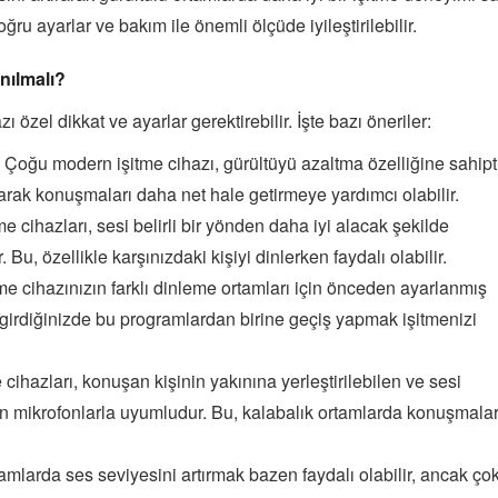
ğru ayarlar ve bakım ile önemli ölçüde iyileştirilebilir.
nılmalı?
ı özel dikkat ve ayarlar gerektirebilir. İşte bazı öneriler:
Çoğu modern işitme cihazı, gürültüyü azaltma özelliğine sahipti
tarak konuşmaları daha net hale getirmeye yardımcı olabilir.
me cihazları, sesi belirli bir yönden daha iyi alacak şekilde
Bu, özellikle karşınızdaki kişiyi dinlerken faydalı olabilir.
me cihazınızın farklı dinleme ortamları için önceden ayarlanmış
a girdiğinizde bu programlardan birine geçiş yapmak işitmenizi
 cihazları, konuşan kişinin yakınına yerleştirilebilen ve sesi
an mikrofonlarla uyumludur. Bu, kalabalık ortamlarda konuşmalar
amlarda ses seviyesini artırmak bazen faydalı olabilir, ancak ço