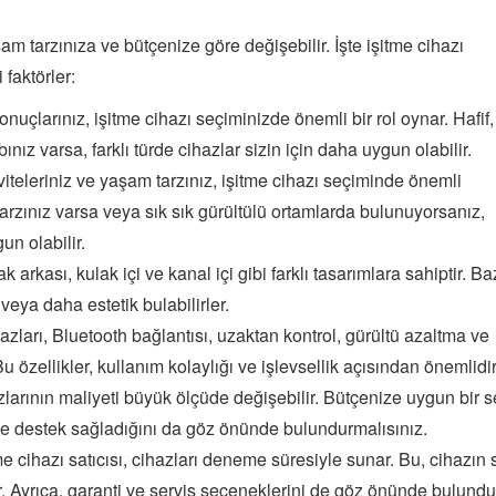
aşam tarzınıza ve bütçenize göre değişebilir. İşte işitme cihazı
faktörler:
sonuçlarınız, işitme cihazı seçiminizde önemli bir rol oynar. Hafif,
bınız varsa, farklı türde cihazlar sizin için daha uygun olabilir.
iteleriniz ve yaşam tarzınız, işitme cihazı seçiminde önemli
 tarzınız varsa veya sık sık gürültülü ortamlarda bulunuyorsanız,
un olabilir.
k arkası, kulak içi ve kanal içi gibi farklı tasarımlara sahiptir. Ba
 veya daha estetik bulabilirler.
zları, Bluetooth bağlantısı, uzaktan kontrol, gürültü azaltma ve
Bu özellikler, kullanım kolaylığı ve işlevsellik açısından önemlidir
zlarının maliyeti büyük ölçüde değişebilir. Bütçenize uygun bir 
e destek sağladığını da göz önünde bulundurmalısınız.
e cihazı satıcısı, cihazları deneme süresiyle sunar. Bu, cihazın 
. Ayrıca, garanti ve servis seçeneklerini de göz önünde bulundu