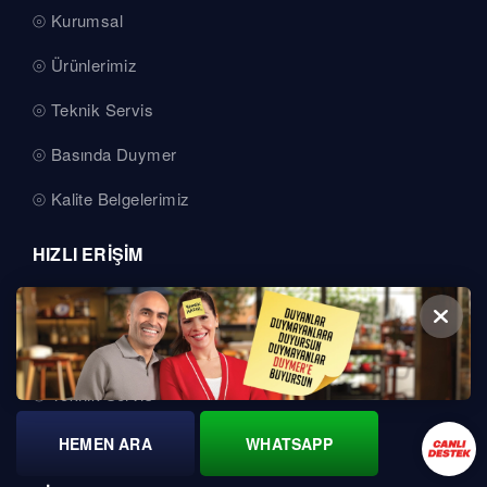
Kurumsal
Ürünlerimiz
Teknik Servis
Basında Duymer
Kalite Belgelerimiz
HIZLI ERİŞİM
Bayilerimiz
Detaylı Bilgi Al
Teknik Servis
Bayi Girişi
HEMEN ARA
WHATSAPP