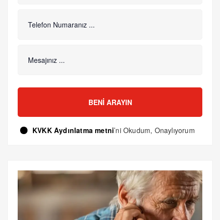
BENI ARAYIN
KVKK Aydınlatma metni
’ni Okudum, Onaylıyorum