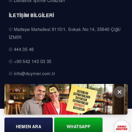
Danavox İşitme Cihazları
İLETİŞİM BİLGİLERİ
Maltepe Mahallesi 8110/1. Sokak No:14, 35640 Çiğli/
İZMİR
444 35 48
+90 542 143 03 35
info@duymer.com.tr
HEMEN ARA
WHATSAPP