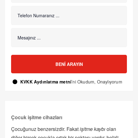
BENI ARAYIN
KVKK Aydınlatma metni
’ni Okudum, Onaylıyorum
Çocuk işitme cihazları
Çocuğunuz benzersizdir. Fakat
işitme kaybı
olan
diğer birçok çocukla ortak bir noktası vardır: belirli