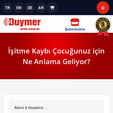
TR
EN
DE
AR
Şubelerimiz
İşitme Kaybı Çocuğunuz için
Ne Anlama Geliyor?