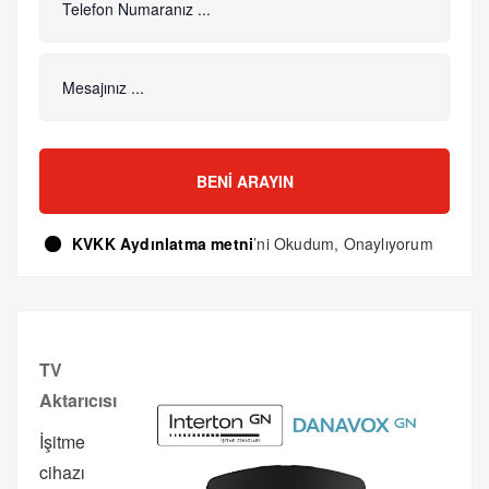
BENI ARAYIN
KVKK Aydınlatma metni
’ni Okudum, Onaylıyorum
TV
Aktarıcısı
İşitme
cihazı