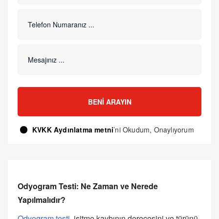
BENI ARAYIN
KVKK Aydınlatma metni
’ni Okudum, Onaylıyorum
Odyogram Testi: Ne Zaman ve Nerede
Yapılmalıdır?
Odyogram testi
, işitme kaybının derecesini ve türünü