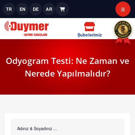
TR
EN
DE
AR
Şubelerimiz
Odyogram Testi: Ne Zaman ve
Nerede Yapılmalıdır?