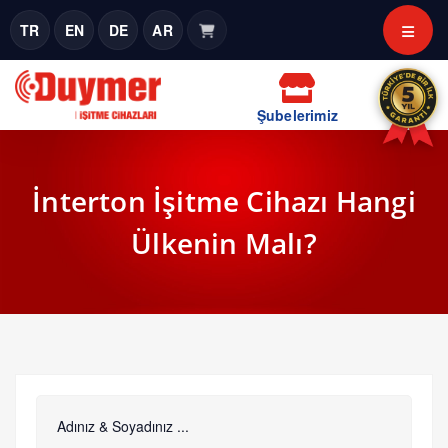
TR
EN
DE
AR
Şubelerimiz
İnterton İşitme Cihazı Hangi
Ülkenin Malı?