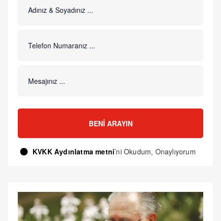
BENI ARAYIN
KVKK Aydınlatma metni
’ni Okudum, Onaylıyorum