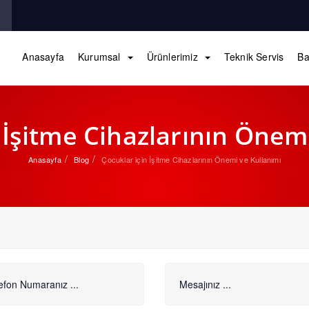
Anasayfa
Kurumsal
Ürünlerimiz
Teknik Servis
Ba
 İşitme Cihazlarının Önem
Anasayfa
Blog
Çocuklar için İşitme Cihazlarının Önemi ve Kullanımı