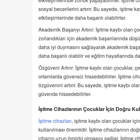
etkileşimlerinde zorluk yaşayabilirler. İşitme
sosyal becerilerini artırır. Bu sayede, işitme k
etkileşimlerinde daha başarılı olabilirler.
Akademik Başarıyı Artırır: İşitme kaybı olan ç
zorlandıkları için akademik başarılarında düşü
daha iyi duymasını sağlayarak akademik başarıl
daha başarılı olabilir ve eğitim hayatlarında da
Özgüveni Artırır: İşitme kaybı olan çocuklar, ç
ortamlarda güvensiz hissedebilirler. İşitme ci
özgüvenini artırır. Bu sayede, işitme kaybı ola
güvende hissedebilirler.
İşitme Cihazlarının Çocuklar İçin Doğru Kul
İşitme cihazları
, işitme kaybı olan çocuklar içi
kullanılması önemlidir. İşitme cihazlarının do
cihazın uzun ömürlü olmasını sağlar. İşitme ci