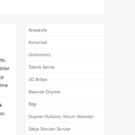
Anasayfa
Kurumsal
Ürünlerimiz
bı,
Teknik Servis
örler
ayı
3D Atölye
rine
Basında Duymer
Bilgi
ik
çin
Duymer Kullanıcı Yorum Videoları
Sıkça Sorulan Sorular