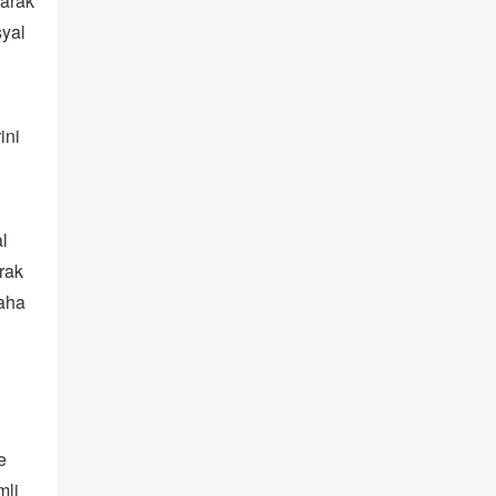
yarak
syal
ini
al
rak
daha
e
mli