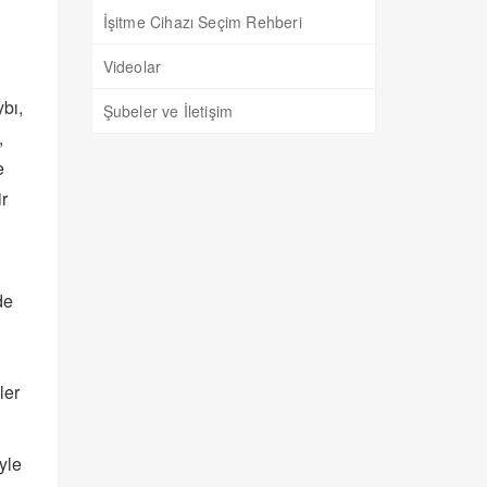
İşitme Cihazı Seçim Rehberi
Videolar
ybı,
Şubeler ve İletişim
,
e
ir
de
ler
yle