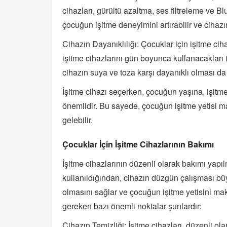
cihazları, gürültü azaltma, ses filtreleme ve Blu
çocuğun işitme deneyimini artırabilir ve cihazın
Cihazın Dayanıklılığı: Çocuklar için işitme cih
işitme cihazlarını gün boyunca kullanacakları 
cihazın suya ve toza karşı dayanıklı olması da 
İşitme cihazı seçerken, çocuğun yaşına, işit
önemlidir. Bu sayede, çocuğun işitme yetisi m
gelebilir.
Çocuklar İçin İşitme Cihazlarının Bakımı
İşitme cihazlarının düzenli olarak bakımı yapılm
kullanıldığından, cihazın düzgün çalışması büy
olmasını sağlar ve çocuğun işitme yetisini mak
gereken bazı önemli noktalar şunlardır:
Cihazın Temizliği: İşitme cihazları, düzenli ol