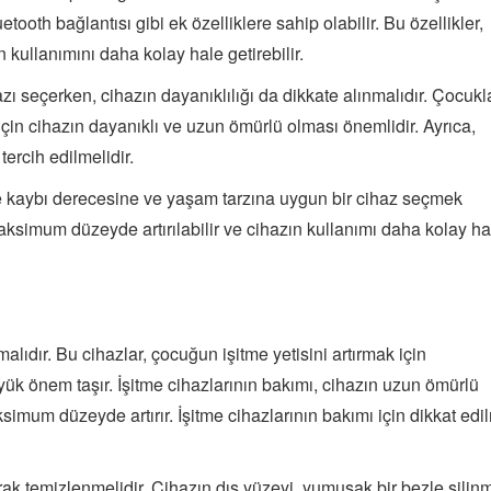
etooth bağlantısı gibi ek özelliklere sahip olabilir. Bu özellikler,
 kullanımını daha kolay hale getirebilir.
azı seçerken, cihazın dayanıklılığı da dikkate alınmalıdır. Çocukla
için cihazın dayanıklı ve uzun ömürlü olması önemlidir. Ayrıca,
tercih edilmelidir.
me kaybı derecesine ve yaşam tarzına uygun bir cihaz seçmek
aksimum düzeyde artırılabilir ve cihazın kullanımı daha kolay ha
alıdır. Bu cihazlar, çocuğun işitme yetisini artırmak için
ük önem taşır. İşitme cihazlarının bakımı, cihazın uzun ömürlü
simum düzeyde artırır. İşitme cihazlarının bakımı için dikkat edi
arak temizlenmelidir. Cihazın dış yüzeyi, yumuşak bir bezle silinm