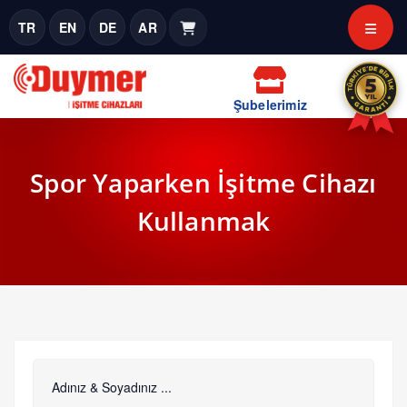
TR
EN
DE
AR
Şubelerimiz
Spor Yaparken İşitme Cihazı
Kullanmak