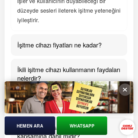
işler ve kullanıcının duyabileceği bir
düzeyde sesleri ileterek işitme yeteneğini
iyileştirir.
İşitme cihazı fiyatları ne kadar?
İkili işitme cihazı kullanmanın faydaları
nelerdir?
İkili işitme cihazı kimlere önerilir?
HEMEN ARA
WHATSAPP
İşitme cihazı sağlık sigortası
kapsamına dahil midir?