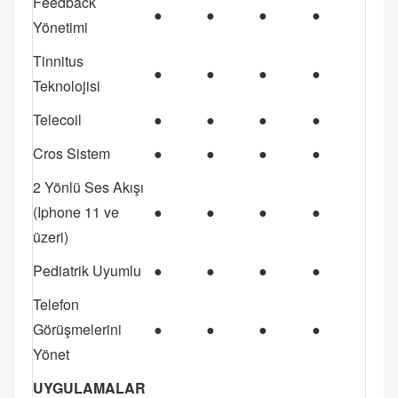
Feedback
●
●
●
●
Yönetimi
Tinnitus
●
●
●
●
Teknolojisi
Telecoil
●
●
●
●
Cros Sistem
●
●
●
●
2 Yönlü Ses Akışı
(Iphone 11 ve
●
●
●
●
üzeri)
Pediatrik Uyumlu
●
●
●
●
Telefon
Görüşmelerini
●
●
●
●
Yönet
UYGULAMALAR