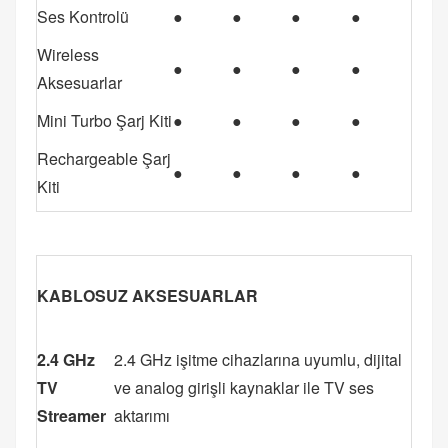
Ses Kontrolü
●
●
●
●
Wireless
●
●
●
●
Aksesuarlar
Mini Turbo Şarj Kiti
●
●
●
●
Rechargeable Şarj
●
●
●
●
Kiti
KABLOSUZ AKSESUARLAR
2.4 GHz
2.4 GHz işitme cihazlarına uyumlu, dijital
TV
ve analog girişli kaynaklar ile TV ses
Streamer
aktarımı