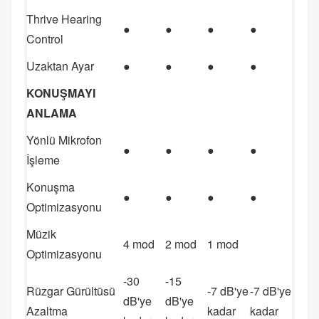
Thrive Hearing
●
●
●
●
Control
Uzaktan Ayar
●
●
●
●
KONUŞMAYI
ANLAMA
Yönlü Mikrofon
●
●
●
●
İşleme
Konuşma
●
●
●
●
Optimizasyonu
Müzik
4 mod
2 mod
1 mod
Optimizasyonu
-30
-15
Rüzgar Gürültüsü
-7 dB'ye
-7 dB'ye
dB'ye
dB'ye
Azaltma
kadar
kadar