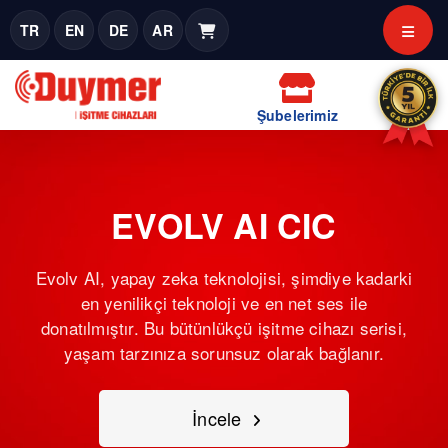
TR
EN
DE
AR
Şubelerimiz
EVOLV AI CIC
Evolv AI, yapay zeka teknolojisi, şimdiye kadarki
en yenilikçi teknoloji ve en net ses ile
donatılmıştır. Bu bütünlükçü işitme cihazı serisi,
yaşam tarzınıza sorunsuz olarak bağlanır.
İncele