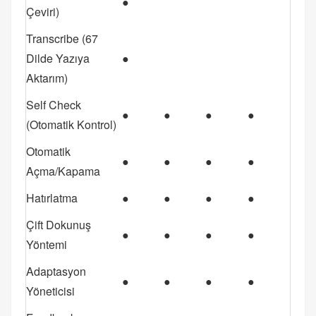
●
Çeviri)
Transcribe (67
Dilde Yazıya
●
Aktarım)
Self Check
●
●
●
●
(Otomatik Kontrol)
Otomatik
●
●
●
●
Açma/Kapama
Hatırlatma
●
●
●
●
Çift Dokunuş
●
●
●
●
Yöntemi
Adaptasyon
●
●
●
●
Yöneticisi