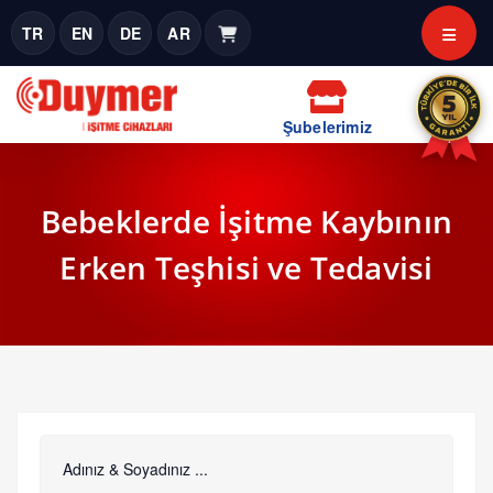
TR
EN
DE
AR
Şubelerimiz
Bebeklerde İşitme Kaybının
Erken Teşhisi ve Tedavisi