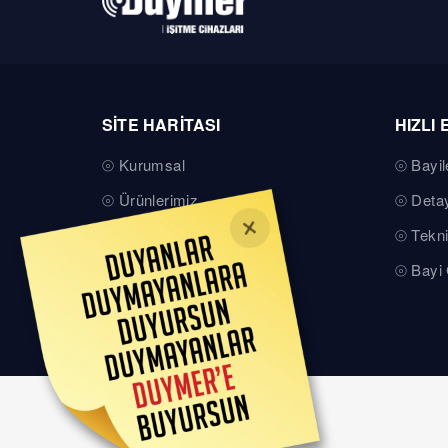
SİTE HARİTASI
HIZLI 
Kurumsal
Bayil
Ürünlerimiz
Detay
Teknik Servis
Tekni
Basında Duymer
Bayi 
Kalite Belgelerimiz