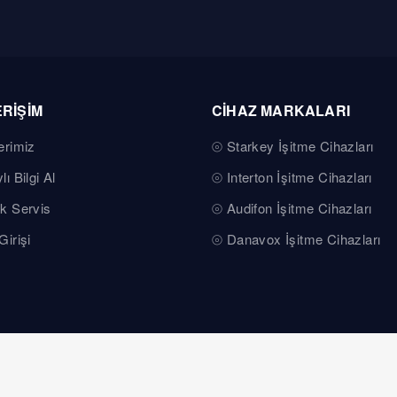
ERİŞİM
CİHAZ MARKALARI
erimiz
Starkey İşitme Cihazları
lı Bilgi Al
Interton İşitme Cihazları
k Servis
Audifon İşitme Cihazları
Girişi
Danavox İşitme Cihazları