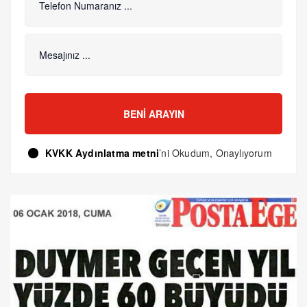
BENI ARAYIN
KVKK Aydınlatma metni
’ni Okudum, Onaylıyorum