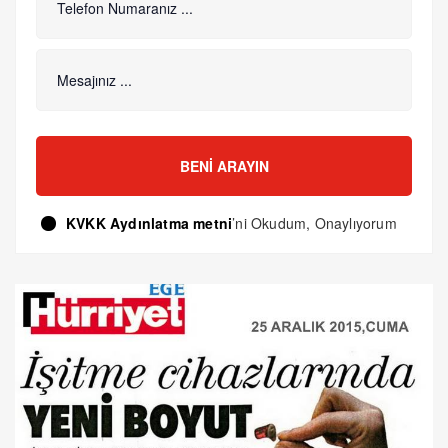
BENI ARAYIN
KVKK Aydınlatma metni
’ni Okudum, Onaylıyorum