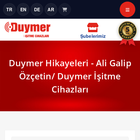
TR
EN
DE
AR
Şubelerimiz
Duymer Hikayeleri - Ali Galip
Özçetin/ Duymer İşitme
Cihazları