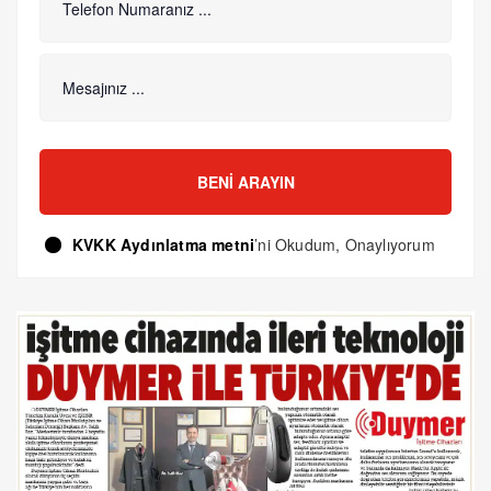
BENI ARAYIN
KVKK Aydınlatma metni
’ni Okudum, Onaylıyorum