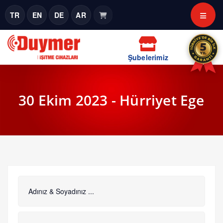
TR
EN
DE
AR
Şubelerimiz
30 Ekim 2023 - Hürriyet Ege