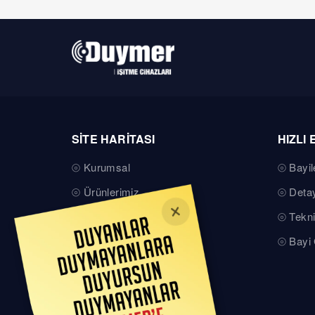
SİTE HARİTASI
HIZLI 
Kurumsal
Bayil
Ürünlerimiz
Detay
Teknik Servis
Tekni
Basında Duymer
Bayi 
Kalite Belgelerimiz