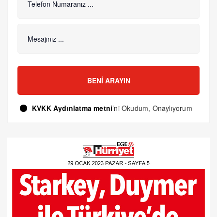
BENI ARAYIN
KVKK Aydınlatma metni
’ni Okudum, Onaylıyorum