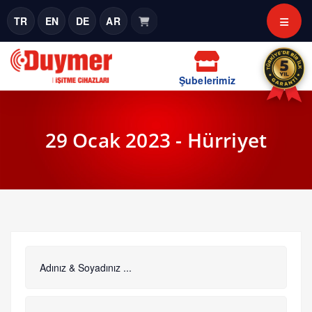
TR
EN
DE
AR
Şubelerimiz
29 Ocak 2023 - Hürriyet