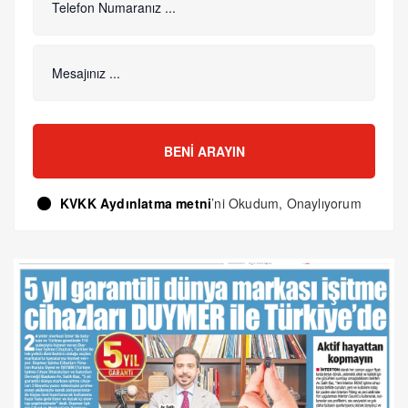
BENI ARAYIN
KVKK Aydınlatma metni
’ni Okudum, Onaylıyorum