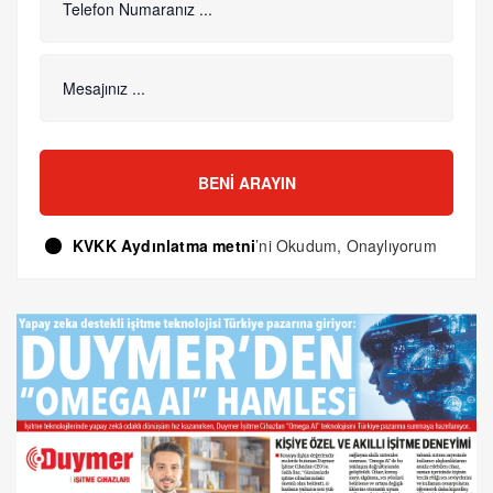
BENI ARAYIN
KVKK Aydınlatma metni
’ni Okudum, Onaylıyorum