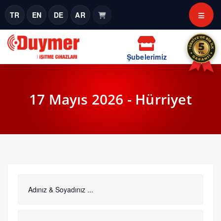
TR
EN
DE
AR
Şubelerimiz
17 Mayıs 2026 - Hürriyet