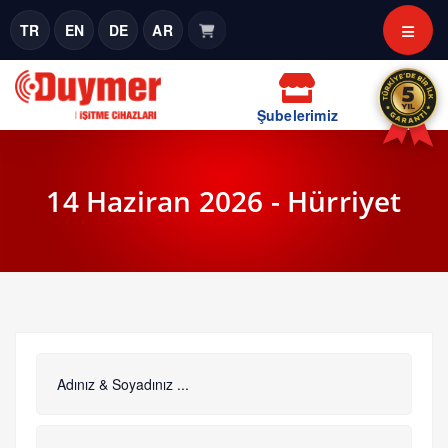
TR
EN
DE
AR
Şubelerimiz
14 Haziran 2026 - Hürriyet