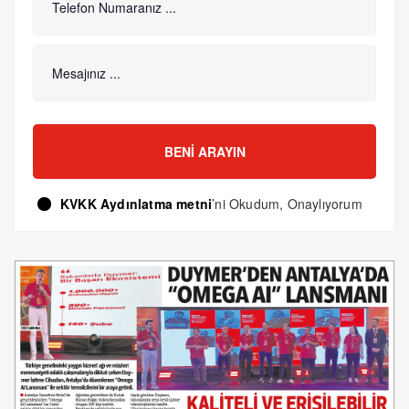
BENI ARAYIN
KVKK Aydınlatma metni
’ni Okudum, Onaylıyorum