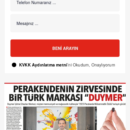
BENI ARAYIN
KVKK Aydınlatma metni
’ni Okudum, Onaylıyorum