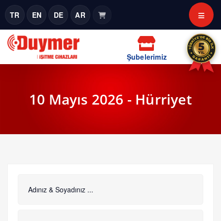
TR
EN
DE
AR
Şubelerimiz
10 Mayıs 2026 - Hürriyet