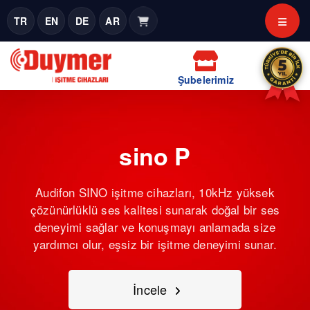
TR
EN
DE
AR
Şubelerimiz
sino P
Audifon SINO işitme cihazları, 10kHz yüksek
çözünürlüklü ses kalitesi sunarak doğal bir ses
deneyimi sağlar ve konuşmayı anlamada size
yardımcı olur, eşsiz bir işitme deneyimi sunar.
İncele