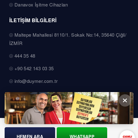
Danavox İşitme Cihazları
İLETİŞİM BİLGİLERİ
Maltepe Mahallesi 8110/1. Sokak No:14, 35640 Çiğli/
İZMİR
444 35 48
+90 542 143 03 35
info@duymer.com.tr
HEMEN ARA
WHATSAPP