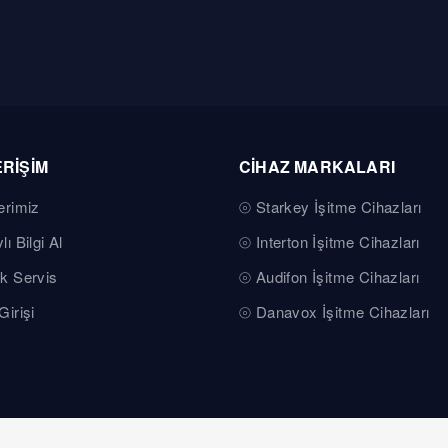
ERİŞİM
CİHAZ MARKALARI
erimiz
Starkey İşitme Cihazları
lı Bilgi Al
Interton İşitme Cihazları
k Servis
Audifon İşitme Cihazları
Girişi
Danavox İşitme Cihazları