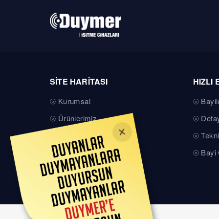
SİTE HARİTASI
HIZLI 
Kurumsal
Bayil
Ürünlerimiz
Detay
Teknik Servis
Tekni
Basında Duymer
Bayi 
Kalite Belgelerimiz