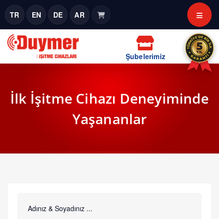
TR
EN
DE
AR
Şubelerimiz
İlk İşitme Cihazı Deneyiminde
Yaşananlar