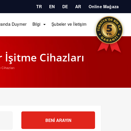
TR
EN
DE
AR
Online Mağaza
sında Duymer
Bilgi
Şubeler ve İletişim
 İşitme Cihazları
 Cihazları
BENI ARAYIN