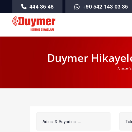
444 35 48
+90 542 143 03 35
Duymer Hikayeler
Anasayfa