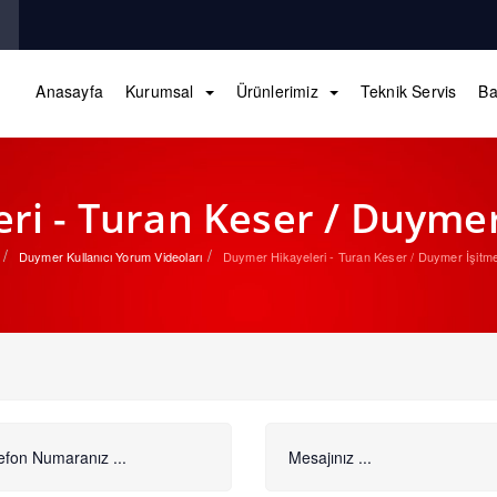
Anasayfa
Kurumsal
Ürünlerimiz
Teknik Servis
Ba
i - Turan Keser / Duymer
Duymer Kullanıcı Yorum Videoları
Duymer Hikayeleri - Turan Keser / Duymer İşitme