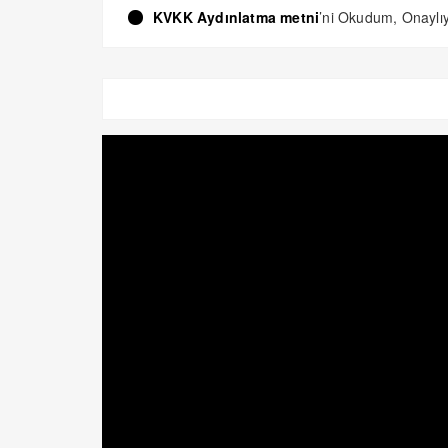
KVKK Aydınlatma metni
’ni Okudum, Onayl