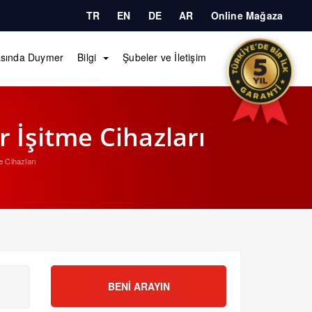
TR
EN
DE
AR
Online Mağaza
sında Duymer
Bilgi
Şubeler ve İletişim
 İşitme Cihazları
 Cihazları
BENI ARAYIN