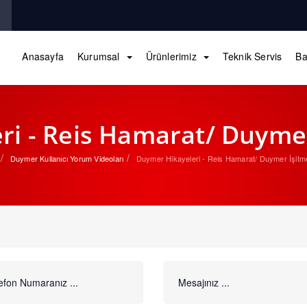
Anasayfa
Kurumsal
Ürünlerimiz
Teknik Servis
Ba
i - Reis Hamarat/ Duymer
Duymer Kullanıcı Yorum Videoları
Duymer Hikayeleri - Reis Hamarat/ Duymer İşitme