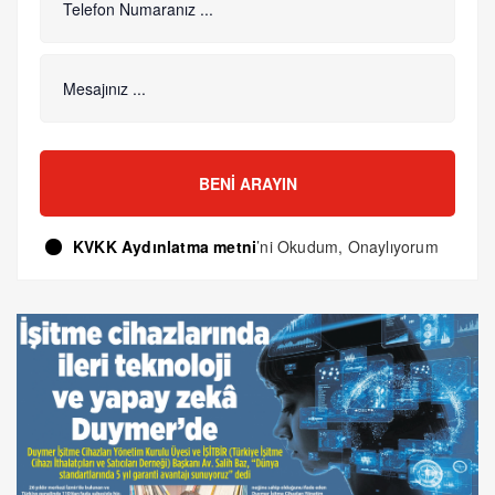
BENI ARAYIN
KVKK Aydınlatma metni
’ni Okudum, Onaylıyorum