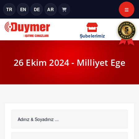
TR
EN
DE
AR
Şubelerimiz
26 Ekim 2024 - Milliyet Ege