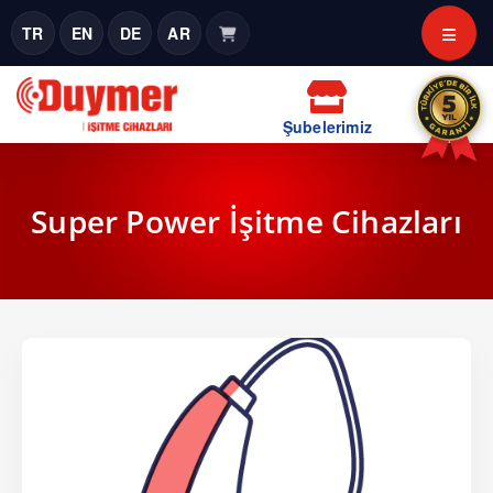
TR
EN
DE
AR
Şubelerimiz
Super Power İşitme Cihazları