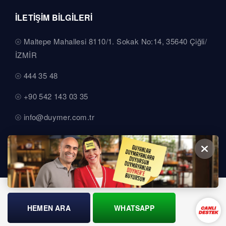
İLETİŞİM BİLGİLERİ
Maltepe Mahallesi 8110/1. Sokak No:14, 35640 Çiğli/
İZMİR
444 35 48
+90 542 143 03 35
info@duymer.com.tr
HEMEN ARA
WHATSAPP