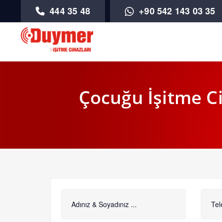
444 35 48
+90 542 143 03 35
Çocuğu İşitme Ci