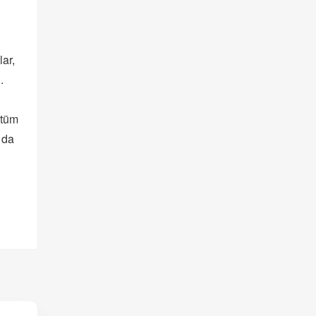
lar,
.
 tüm
 da