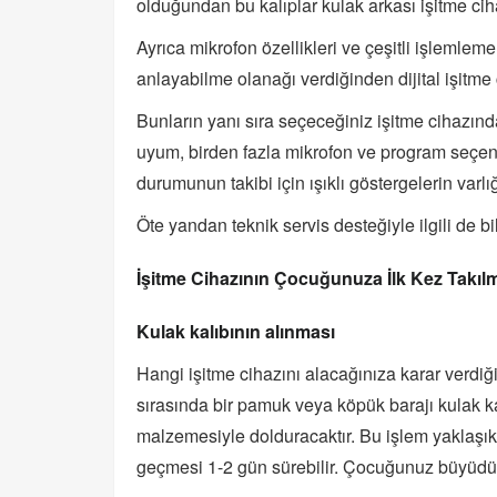
olduğundan bu kalıplar kulak arkası işitme cih
Ayrıca mikrofon özellikleri ve çeşitli işlemlem
anlayabilme olanağı verdiğinden dijital işitme c
Bunların yanı sıra seçeceğiniz işitme cihazınd
uyum, birden fazla mikrofon ve program seçen
durumunun takibi için ışıklı göstergelerin varlı
Öte yandan teknik servis desteğiyle ilgili de bi
İşitme Cihazının Çocuğunuza İlk Kez Takılm
Kulak kalıbının alınması
Hangi işitme cihazını alacağınıza karar verdiği
sırasında bir pamuk veya köpük barajı kulak ka
malzemesiyle dolduracaktır. Bu işlem yaklaşık 
geçmesi 1-2 gün sürebilir. Çocuğunuz büyüdükç