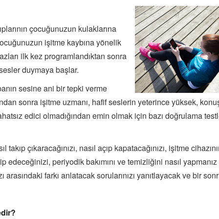
ıplarının çocuğunuzun kulaklarına
ocuğunuzun işitme kaybına yönelik
hazları ilk kez programlandıktan sonra
 sesler duymaya başlar.
anın sesine ani bir tepki verme
ondan sonra işitme uzmanı, hafif seslerin yeterince yüksek, kon
n rahatsız edici olmadığından emin olmak için bazı doğrulama testl
ıl takıp çıkaracağınızı, nasıl açıp kapatacağınızı, işitme cihazın
kip edeceğinizi, periyodik bakımını ve temizliğini nasıl yapmanız
zı arasındaki farkı anlatacak sorularınızı yanıtlayacak ve bir sonr
edir?