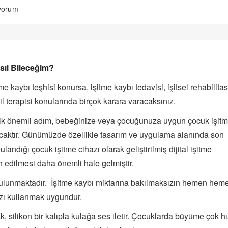
ıyorum
sıl Bileceğim?
tme kaybı
teşhisi konursa, işitme kaybı tedavisi, işitsel rehabilita
l terapisi konularında birçok karara varacaksınız.
ilk önemli adım, bebeğinize veya çocuğunuza uygun çocuk işit
acaktır. Günümüzde özellikle tasarım ve uygulama alanında son
ulandığı çocuk işitme cihazı olarak geliştirilmiş dijital işitme
ih edilmesi daha önemli hale gelmiştir.
bulunmaktadır. İşitme kaybı miktarına bakılmaksızın hemen hem
azı kullanmak uygundur.
, silikon bir kalıpla kulağa ses iletir. Çocuklarda büyüme çok hı