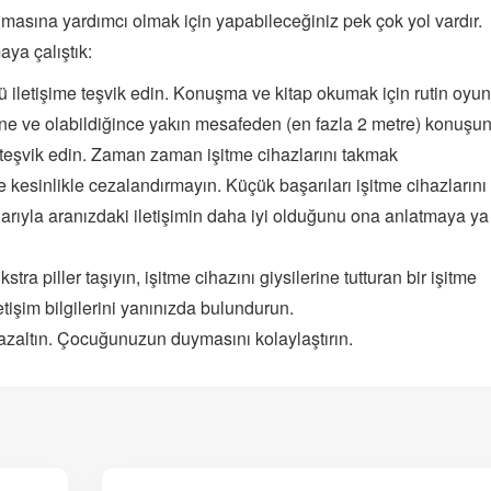
lmasına yardımcı olmak için yapabileceğiniz pek çok yol vardır.
aya çalıştık:
ü iletişime teşvik edin. Konuşma ve kitap okumak için rutin oyun
 tane ve olabildiğince yakın mesafeden (en fazla 2 metre) konuşun
teşvik edin. Zaman zaman işitme cihazlarını takmak
e kesinlikle cezalandırmayın. Küçük başarıları işitme cihazlarını
larıyla aranızdaki iletişimin daha iyi olduğunu ona anlatmaya ya
tra piller taşıyın, işitme cihazını giysilerine tutturan bir işitme
etişim bilgilerini yanınızda bulundurun.
zaltın. Çocuğunuzun duymasını kolaylaştırın.