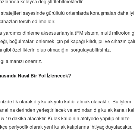
azlarında kolayca değiştirilebilmektedir.
e stratejileri sayesinde gürültülü ortamlarda konuşmaları daha iyi
ihazları tercih edilmelidir.
a yardımcı dinleme aksesuarlarıyla (FM sistem, multi mikrofon gi
eği, boğulmaları önlemek için
pil kapağı kilidi
, pil ve cihazın ça
ğı gibi özelliklerin olup olmadığını sorgulayabilirsiniz.
lgi almanızı öneririz.
asında Nasıl Bir Yol İzlenecek?
nizde ilk olarak dış kulak yolu kalıbı almak olacaktır. Bu işlem
nalına derinden yerleştirilecek ve ardından dış kulak kanalı kal
5-10 dakika alacaktır. Kulak kalıbının atölyede yapılıp elinize
e periyodik olarak yeni kulak kalıplarına ihtiyaç duyulacaktır.