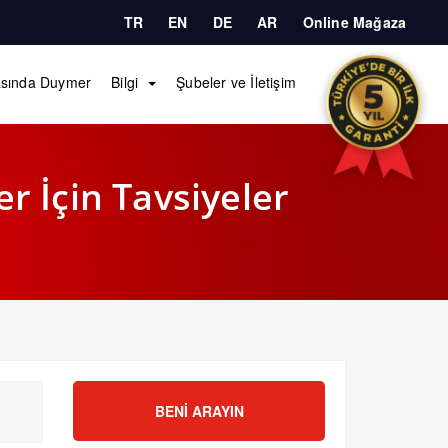
TR
EN
DE
AR
Online Mağaza
sında Duymer
Bilgi
Şubeler ve İletişim
r İçin Tavsiyeler
BENI ARAYIN