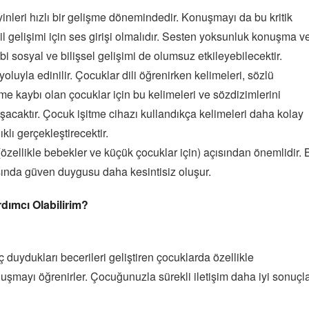
leri hızlı bir gelişme dönemindedir. Konuşmayı da bu kritik
 gelişimi için ses girişi olmalıdır. Sesten yoksunluk konuşma ve
 sosyal ve bilişsel gelişimi de olumsuz etkileyebilecektir.
yla edinilir. Çocuklar dili öğrenirken kelimeleri, sözlü
itme kaybı olan çocuklar için bu kelimeleri ve sözdizimlerini
acaktır. Çocuk işitme cihazı kullandıkça kelimeleri daha kolay
lı gerçekleştirecektir.
özellikle bebekler ve küçük çocuklar için) açısından önemlidir. 
ında güven duygusu daha kesintisiz oluşur.
dımcı Olabilirim?
ç duydukları becerileri geliştiren çocuklarda özellikle
şmayı öğrenirler. Çocuğunuzla sürekli iletişim daha iyi sonuçl