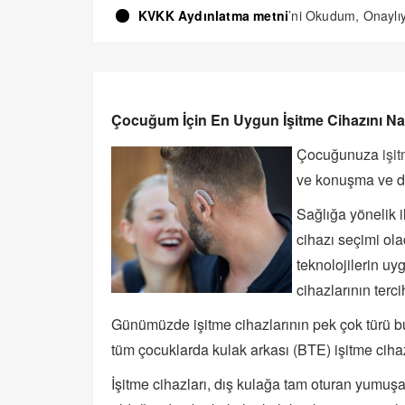
KVKK Aydınlatma metni
’ni Okudum, Onayl
Çocuğum İçin En Uygun İşitme Cihazını Na
Çocuğunuza
işi
ve konuşma ve di
Sağlığa yönelik 
cihazı seçimi ol
teknolojilerin uyg
cihazlarının terc
Günümüzde işitme cihazlarının pek çok türü 
tüm çocuklarda kulak arkası (BTE) işitme cih
İşitme cihazları, dış kulağa tam oturan yumuşak