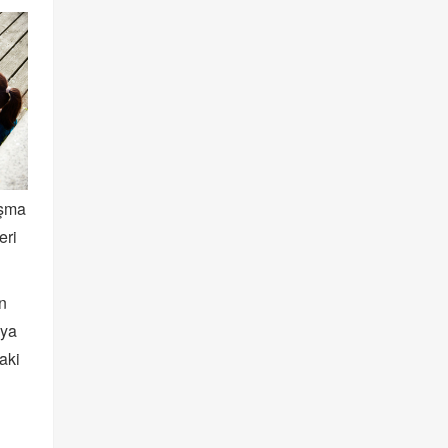
uşma
eri
ın
 ya
aki