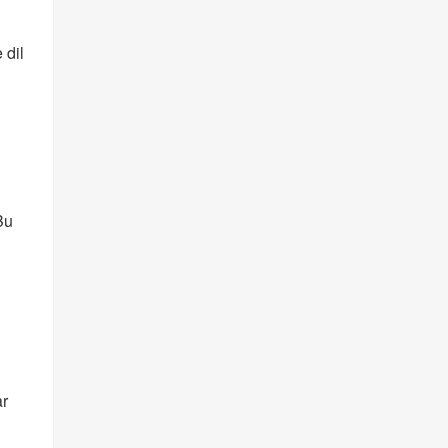
 dil
Bu
ar