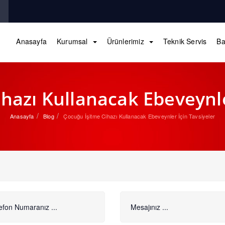
Anasayfa
Kurumsal
Ürünlerimiz
Teknik Servis
Ba
hazı Kullanacak Ebeveynle
Anasayfa
Blog
Çocuğu İşitme Cihazı Kullanacak Ebeveynler İçin Tavsiyeler