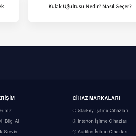
ek
Kulak Uğultusu Nedir? Nasıl Geçer?
ERİŞİM
CİHAZ MARKALARI
erimiz
Starkey İşitme Cihazları
lı Bilgi Al
Interton İşitme Cihazları
k Servis
Audifon İşitme Cihazları